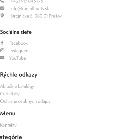
+421 917 845 175
info@metaflux-ts.sk
Strojnícka 5, 080 01 Prešov
Sociálne siete
Facebook
Instagram
YouTube
Rýchle odkazy
Aktuálne katalógy
Certifikáty
Ochrana osobnych údajov
Menu
Kontakty
ategórie