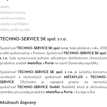
odukty
oduktové novinky
eenline produkty
odukty s certifikátmi
odukty podľa využitia
TECHNO-SERVICE SK spol. s r.o.
TECHNO-SERVICE SK spol. s r.o.
Spoločnosť
bola založená v roku 2010
TECHNO-SERVICE SK spol
a sídlo spoločnosti je v Prešove. Spoločnosť
s r.o.
bola vymenovaná jediným výhradným distribútorom chemickýc
Metaflux
Porta
produktov značiek
a
na území Slovenskej republiky.
TECHNO-SERVICE SK spol. s r.o.
Spoločnosť
je súčasťou koncernu
METAFLUX
TECHNO-
výrobných a obchodných spoločností
a
SERVICE
. Obchodne je napojená priamo na nemeckú
TECHNO-SERVICE GmbH
spoločnosť
, Bielefeld, ktorá je obchodno
Metaflux a Porta
centrálou pre predaj produktov
v Európe a Ázii.
Možnosti dopravy