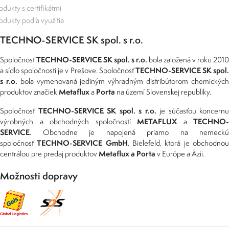
odukty s certifikátmi
odukty podľa využitia
TECHNO-SERVICE SK spol. s r.o.
TECHNO-SERVICE SK spol. s r.o.
Spoločnosť
bola založená v roku 2010
TECHNO-SERVICE SK spol
a sídlo spoločnosti je v Prešove. Spoločnosť
s r.o.
bola vymenovaná jediným výhradným distribútorom chemickýc
Metaflux
Porta
produktov značiek
a
na území Slovenskej republiky.
TECHNO-SERVICE SK spol. s r.o.
Spoločnosť
je súčasťou koncernu
METAFLUX
TECHNO-
výrobných a obchodných spoločností
a
SERVICE
. Obchodne je napojená priamo na nemeckú
TECHNO-SERVICE GmbH
spoločnosť
, Bielefeld, ktorá je obchodno
Metaflux a Porta
centrálou pre predaj produktov
v Európe a Ázii.
Možnosti dopravy