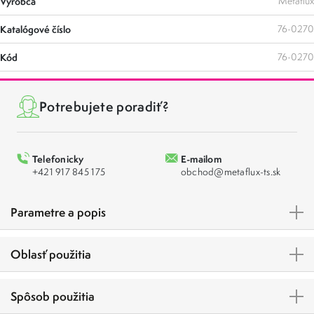
Výrobca
Metaflux
Katalógové číslo
76-0270
Kód
76-0270
Potrebujete poradiť?
Telefonicky
E-mailom
+421 917 845 175
obchod@metaflux-ts.sk
Parametre a popis
Oblasť použitia
Spôsob použitia