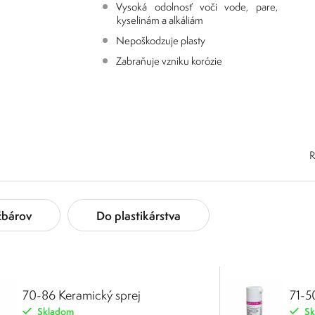
Vysoká odolnosť voči vode, pare,
kyselinám a alkáliám
Nepoškodzuje plasty
Zabraňuje vzniku korózie
R
žbárov
Do plastikárstva
70-86 Keramický sprej
71-
Skladom
Sk