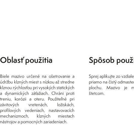
Oblasť použitia
Spôsob použi
Biele mazivo určené na ošetrovanie a
Sprej aplikujte zo vzdia
údržbu klzných miest s nízkou až stredne
priamo na čistý odmaste
klznou rýchlosťou pri vysokých statických
plochu. Mazivo je mo
a dynamických záťažiach. Chráni proti
štetcom.
treniu, korózii a oteru. Použiteľné pri
závitových vretenách, ložiskách,
profilových vedeniach, nastavovacích
mechanizmoch, klzných miestach
nástrojov a pomocných zariadeniach.