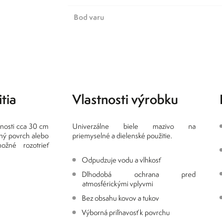
Bod varu
tia
Vlastnosti výrobku
lenosti cca 30 cm
Univerzálne biele mazivo na
ný povrch alebo
priemyselné a dielenské použitie.
žné rozotrieť
Odpudzuje vodu a vlhkosť
Dlhodobá ochrana pred
atmosférickými vplyvmi
Bez obsahu kovov a tukov
Výborná priľnavosť k povrchu