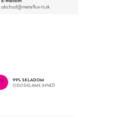
E-mailom
obchod@metaflux-ts.sk
99% SKLADOM
ODOSIELAME IHNEĎ