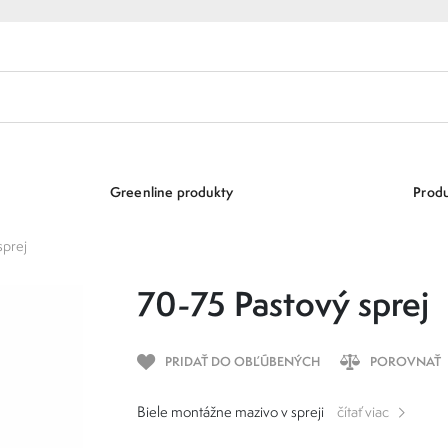
Greenline produkty
Produ
sprej
70-75 Pastový sprej
PRIDAŤ DO OBĽÚBENÝCH
POROVNAŤ
Biele montážne mazivo v spreji
čítať viac