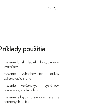
- 44 °C
Príklady použitia
mazanie ložísk, kladiek, kĺbov, článkov,
svorníkov
mazanie vyhadzovacích kolíkov
vstrekovacích foriem
mazanie valčekových systémov,
posúvačov, vodiacich líšt
mazanie silných prevodov, reťazí a
ozubených kolies