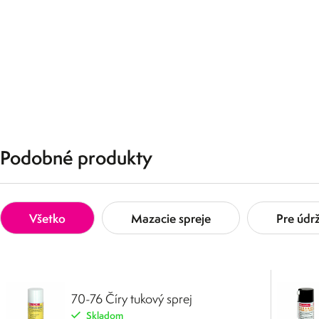
Podobné produkty
Všetko
Mazacie spreje
Pre údr
70-76 Číry tukový sprej
Skladom