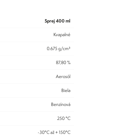
sprej 400 ml
kvapalné
0.675 g/cm³
87,80 %
aerosól
biela
benzínová
250 °C
-30°C až + 150°C